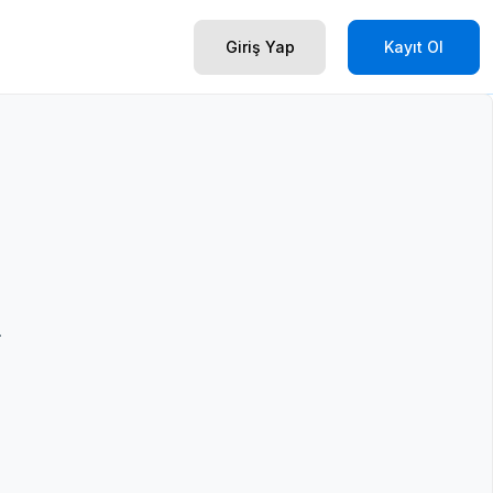
Giriş Yap
Kayıt Ol
.