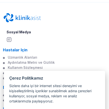
Sosyal Medya
Hastalar Için
Uzmanlık Alanları
Aydınlatma Metni ve Gizlilik
Kullanım Sözleşmesi
Çerez Politikası
Çerez Politikamız
Veri Öznesi Başvuru Formu
Sizlere daha iyi bir internet sitesi deneyimi ve
Doktorlar Için
kişiselleştirilmiş içerikler sunabilmek adına çerezleri
Profesyonel Üyelik
kullanıyor, sosyal medya, reklam ve analiz
İletişim Formu
ortaklarımızla paylaşıyoruz.