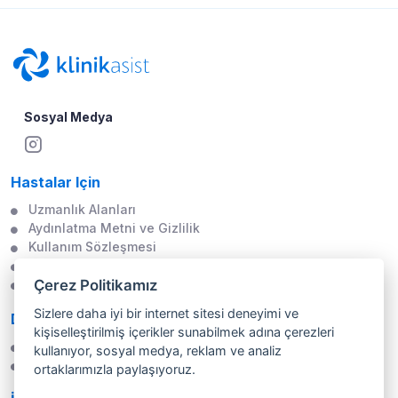
Sosyal Medya
Hastalar Için
Uzmanlık Alanları
Aydınlatma Metni ve Gizlilik
Kullanım Sözleşmesi
Çerez Politikası
Çerez Politikamız
Veri Öznesi Başvuru Formu
Sizlere daha iyi bir internet sitesi deneyimi ve
Doktorlar Için
kişiselleştirilmiş içerikler sunabilmek adına çerezleri
Profesyonel Üyelik
kullanıyor, sosyal medya, reklam ve analiz
İletişim Formu
ortaklarımızla paylaşıyoruz.